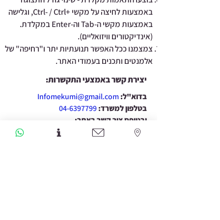
באמצעות לחיצה על מקשי +Ctrl- / Ctrl, וגלישה
באמצעות מקשי ה-Tab וה-Enter במקלדת.
(אינדיקטורים וויזואליים).
צמצמנו ככל האפשר תנועתיות יתר ו"רחיפה" של
אלמנטים ותכנים בעמודי האתר.
יצירת קשר באמצעי התקשרות:
בדוא"ל:
Infomekumi@gmail.com
בטלפון למשרד:
04-6397799
ובטופס צור קשר באתר:
לטופס צור הקשר לחצו כאן
אתר וחנות "מקומי – טיפול משולב"
מודים לך ומאחלים לך גלישה נעימה באתר!
מידע חיוני
שירות לקוחות
תקנון אתר
טופס צור קשר >