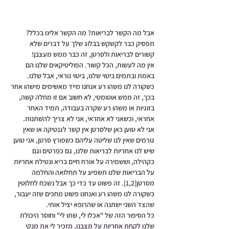
אבל מה הקשר לבריאות? מה הקשר אלינו בכלל? 
תפסיק כבר לקשקש בבלוג שלך על דברים שלא 
קשורים לבריאות ולסרטן, זה כבר ממש מעצבן!
אין מה לעשות, הכל קשור. הפוליטיקאים שלנו הם 
באמת ובתמים ביטוי שלנו, ביטוי נוראי, אבל שלנו. 
כשקורה לנו משהו רע אנחנו מייד מאשימים מישהו אחר 
בכך, זה ממש אוטומטי, לא חשוב אם זו מחלה קשה, 
בזוגיות או משהו רע שקרה בעבודה, תמיד האחר 
אחראי, וכשאני לא אחראי, אני לא צריך להשתנות. 
אני לא טוען כאן שלסרטן אין קשר לגנטיקה או שאין 
גורמים שאין לנו שליטה עליהם כשפורץ סרטן, אני טוען 
שיש לנו אחריות לבריאות שלנו, גם כפרטים וגם 
כקהילה, וששמירה על אורח חיים בריא ונטילת אחריות 
על הבריאות שלנו תשפיע על תחלואה והחלמה 
מסרטן
[1,2]
. זה פשוט עד כדי כך אבל נשכח לחלוטין 
כשקורה לנו משהו רע ואנחנו פשוט מחכים שזה יעבור, 
שהצד השני ישתנה או שהרופא יציל אותי.
כל הסיפור הזה של "אכלו לי, שתו לי" וחוסר היכולת 
שלנו לקחת אחריות על מצבנו, מזכיר לי את מנקי 