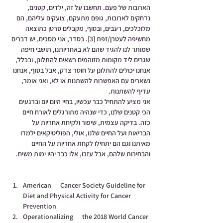
הארובות של פעם. תחשבו על זה, ילדים, קטנים, 
נדחקים לארובות, גופם מתעקם, צועקים עליהם, הם 
מלוכלכים, רעבים, ובסוף, מקבלים סרטן כתוצאה 
מחשיפה לעטרן/זפת 
[3]
. בסדר, אני מסכים, יש דברים 
שמותר לנו להגיד שהם לא באחריותנו, תושבי חיפה 
שגרים ליד מקומות מזוהמים רשאים להתלונן, ובכלל, 
אנחנו יכולים להתלונן על חוסר צדק, אבל בסוף, אנחנו 
נשארים עם האפשרות להשתנות או לא, ואני אומר, 
עדיף להשתנות.
אני מציע להתחיל כבר עכשיו, בחיי היום יום וברגעים 
הכי קטנים שלנו, כדי שנהיה מתורגלים לאורח חיים 
כזה. בדיקה עצמית, שיפור ולקיחת אחריות על 
הבריאות ועל החיים שלנו, אולי, הפוליטיקאים ילמדו 
מאיתנו וגם הם יתחילו לקחת אחריות על החיים 
והבחירות שלהם, אבל עזבו, אלו כבר יהיו ימות משיח.
American      Cancer Society Guideline for 
Diet and Physical Activity for Cancer      
Prevention
Operationalizing      the 2018 World Cancer 