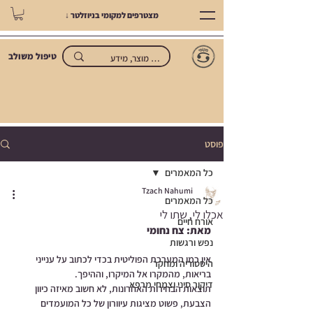
מצטרפים למקומי בניוזלטר ↓
טיפול משולב
פוסט
כל המאמרים
Tzach Nahumi
כל המאמרים
אכלו לי, שתו לי
אורח חיים
מאת: צח נחומי
נפש ורגשות
אין כמו המערכת הפוליטית בכדי לכתוב על ענייני 
היסטוריה ומחקר
בריאות, מהמקרו אל המיקרו, וההיפך.
דיקור סיני וצמחי מרפא
תוצאות הבחירות האחרונות, לא חשוב מאיזה כיוון 
הצבעת, פשוט מציגות עיוורון של כל המועמדים 