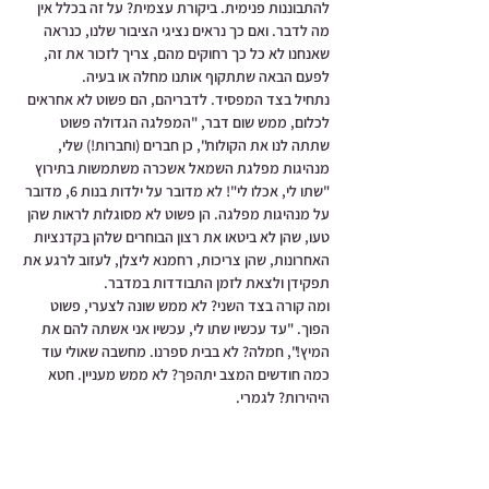
להתבוננות פנימית. ביקורת עצמית? על זה בכלל אין 
מה לדבר. ואם כך נראים נציגי הציבור שלנו, כנראה 
שאנחנו לא כל כך רחוקים מהם, צריך לזכור את זה, 
לפעם הבאה שתתקוף אותנו מחלה או בעיה.
נתחיל בצד המפסיד. לדבריהם, הם פשוט לא אחראים 
לכלום, ממש שום דבר, "המפלגה הגדולה פשוט 
שתתה לנו את הקולות", כן חברים (וחברות!) שלי, 
מנהיגות מפלגת השמאל אשכרה משתמשות בתירוץ 
"שתו לי, אכלו לי"! לא מדובר על ילדות בנות 6, מדובר 
על מנהיגות מפלגה. הן פשוט לא מסוגלות לראות שהן 
טעו, שהן לא ביטאו את רצון הבוחרים שלהן בקדנציות 
האחרונות, שהן צריכות, רחמנא ליצלן, לעזוב לרגע את 
תפקידן ולצאת לזמן התבודדות במדבר.
ומה קורה בצד השני? לא ממש שונה לצערי, פשוט 
הפוך. "עד עכשיו שתו לי, עכשיו אני אשתה להם את 
המיץ!", חמלה? לא בבית ספרנו. מחשבה שאולי עוד 
כמה חודשים המצב יתהפך? לא ממש מעניין. חטא 
היהירות? לגמרי.