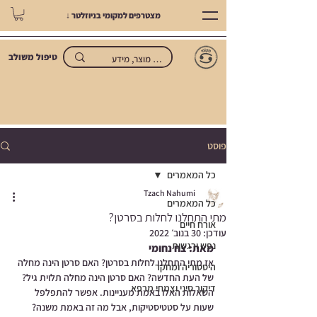
מצטרפים למקומי בניוזלטר ↓
טיפול משולב
פוסט
כל המאמרים
Tzach Nahumi
כל המאמרים
מתי התחלנו לחלות בסרטן?
אורח חיים
עודכן:
30 בנוב׳ 2022
נפש ורגשות
מאת: צח נחומי
אז מתי התחלנו לחלות בסרטן? האם סרטן הינה מחלה 
היסטוריה ומחקר
של העת החדשה? האם סרטן הינה מחלה תלוית גיל? 
דיקור סיני וצמחי מרפא
השאלות האלו באמת מעניינות. אפשר להתפלפל 
שעות על סטטיסטיקות, אבל מה זה באמת משנה? 