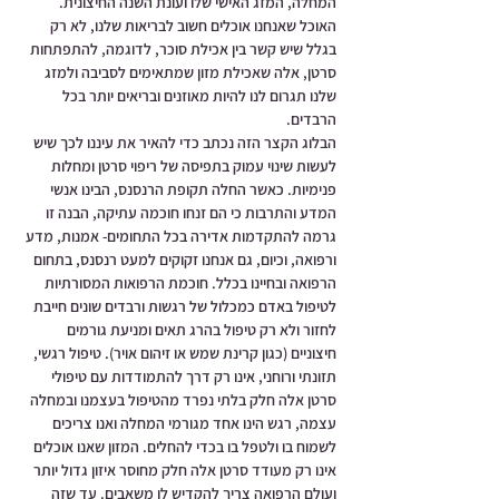
המחלה, המזג האישי שלו ועונת השנה החיצונית. 
האוכל שאנחנו אוכלים חשוב לבריאות שלנו, לא רק 
בגלל שיש קשר בין אכילת סוכר, לדוגמה, להתפתחות 
סרטן, אלה שאכילת מזון שמתאימים לסביבה ולמזג 
שלנו תגרום לנו להיות מאוזנים ובריאים יותר בכל 
הרבדים.
הבלוג הקצר הזה נכתב כדי להאיר את עיננו לכך שיש 
לעשות שינוי עמוק בתפיסה של ריפוי סרטן ומחלות 
פנימיות. כאשר החלה תקופת הרנסנס, הבינו אנשי 
המדע והתרבות כי הם זנחו חוכמה עתיקה, הבנה זו 
גרמה להתקדמות אדירה בכל התחומים- אמנות, מדע 
ורפואה, וכיום, גם אנחנו זקוקים למעט רנסנס, בתחום 
הרפואה ובחיינו בכלל. חוכמת הרפואות המסורתיות 
לטיפול באדם כמכלול של רגשות ורבדים שונים חייבת 
לחזור ולא רק טיפול בהרג תאים ומניעת גורמים 
חיצוניים (כגון קרינת שמש או זיהום אויר). טיפול רגשי, 
תזונתי ורוחני, אינו רק דרך להתמודדות עם טיפולי 
סרטן אלה חלק בלתי נפרד מהטיפול בעצמנו ובמחלה 
עצמה, רגש הינו אחד מגורמי המחלה ואנו צריכים 
לשמוח בו ולטפל בו בכדי להחלים. המזון שאנו אוכלים 
אינו רק מעודד סרטן אלה חלק מחוסר איזון גדול יותר 
ועולם הרפואה צריך להקדיש לו משאבים. עד שזה 