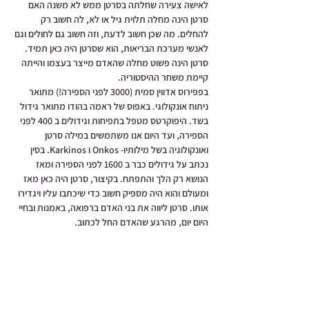
לאישה צעירה שחלתה בסרטן ממש לא משנה האם 
סרטן הינה מחלה תלוית גיל או לא, לה חשוב רק 
להחלים. מה שכן חשוב לדעת, וזה חשוב גם לחולים וגם 
לאנשי מערכת הבריאות, הוא שסרטן היה כאן תמיד. 
סרטן הינה פשוט מחלה שהאדם מייצר בעצמו והייתה 
קיימת משחר ההיסטוריה.
בפפירוס אדווין סמית (3000 לפני הספירה!) מתואר 
ניתוח אונקולוגי. באפוס של ראמה בהודו מתואר גידול 
בשד. היפוקרטס מטפל בתפיחות וגידולים ב 400 לפני 
הספירה, ועד היום אנו משתמשים במילה סרטן 
ואונקולוגיה בשל מילותיו- Onkos ו Karkinos. בסין 
נכתב על גידולים כבר ב 1600 לפני הספירה ומאז 
הנושא רק הלך והתפתח. בקיצור, סרטן היה כאן מאז 
ומעולם והוא היה מספיק חשוב כדי שיכתבו עליו ויגדירו 
אותו. סרטן ליווה את בני האדם ברפואה, באמנות ובחיי 
היום יום, מהרגע שהאדם החל לכתוב.