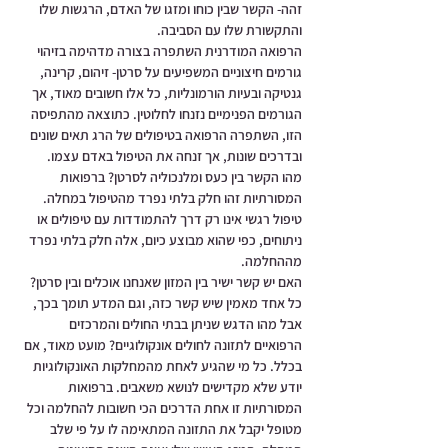
זהה- הקשר שבין כוחו ומזגו של האדם, הרגשות שלו 
והתקשורת שלו עם הסביבה. 
הרפואה המודרנית השתפרה בצורה מדהימה בזיהוי 
גורמים חיצוניים המשפיעים על סרטן- זיהום, קרינה, 
גנטיקה ובעיות הורמונליות, כל אלו חשובים מאוד, אך 
הגורמים הפנימיים נזנחו לחלוטין. כתוצאה מהתפיסה 
הזו, השתפרה הרפואה בטיפולים של הרג תאים שונים 
ובדרכים שונות, אך זנחה את הטיפול באדם עצמו.
מהו הקשר בין כעס ומלנכוליה לסרטן? ברפואות 
המסורתיות זהו חלק בלתי נפרד מהטיפול במחלה. 
טיפול רגשי אינו רק דרך להתמודדות עם טיפולים או 
ניתוחים, כפי שהוא מבוצע כיום, אלה חלק בלתי נפרד 
מההחלמה. 
האם יש קשר ישיר בין המזון שאנחנו אוכלים ובין סרטן? 
כל אחד מאמין שיש קשר כזה, וגם המדע תומך בכך, 
אבל מהו הדגש שניתן בבתי החולים והמרכזים 
הרפואיים לתזונה לחולים אונקולוגיים? מועט מאוד, אם 
בכלל. כל מי שהגיע לאחת מהמחלקות האונקולוגיות 
יודע שלא מקדישים לנושא משאבים. ברפואות 
המסורתיות זו אחת הדרכים הכי חשובות להחלמה וכל 
מטופל יקבל את התזונה המתאימה לו על פי שלב 