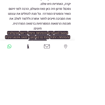
יקרה, האחריות היא שלנו. 
נסכם? סרטן היה כאן מאז ומעולם, הרבה לפני זיהום 
האויר והסטרס המודרני. על מנת להחלים את עצמנו 
ואת הסביבה חייבים לחזור אחורה וללמוד לשלב את 
חוכמת הרפואות המסורתיות ברפואה המודרנית. 
תיוגים:
well being
סרטן
התפתחות אישית
בריאות
אונקולוגיה
התפתחות רוחנית
צמחי מרפא
תזונה
רפואה אינטגרטיבית
רפואה משולבת
הצג הכול
פוסטים אחרונים