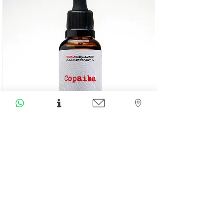
שרף קופאיבה טהור – מהעץ אל העור
מחיר
הוספה לסל