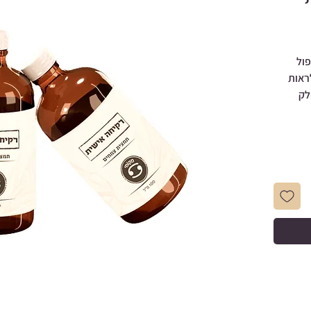
ול
ראות
לק
 עבורך
ותרפיים,
 כבד,
מחים
לייעץ