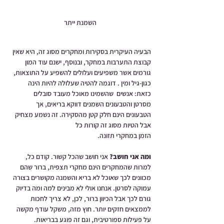
השמנת ייתר
הבעיה העיקרית בסקירות ומחקרים מסוג זה, היא שאין 
קבוצת התערבות במחקר, ובנוסף, ישנם עוד המון 
גורמים אשר משפיעים ועלולים להשפיע על התוצאות, 
כגון-גיל ומין . דוגמה להטיה שעלולה להיות הינה 
כזאת: אנשים  שהשמינו מאוכל מעובד סובלים 
מסרטן והטבעונים השמנים דווקא בריאים, אך 
הטבעונים הינם חלק קטן מהסקירה. זה נשמע מצחיק 
אבל הטיות מסוג זה קורות כל 
הזמן במחקרי תזונה. 
ומה אני חושב? 
אני חושב שהכל קשור. קודם כל, 
למרות שהמחקרים הינם מחקרי תצפית, ברור שהם 
מכוונים לכך שאוכל לא בריא והשמנה מקושרים בצורה 
עמוקה לסרטן. אנחנו אולי לא מבינים למה ומה בדיוק 
גורם לכך אבל הכיוון ברור, לכן, לא צריך לחכות 
לממצאים חזקים יותר. חוץ מזה, משקל עודף מקשה 
על פעילות ספורטיבית, וגם זה פוגע בבריאות.