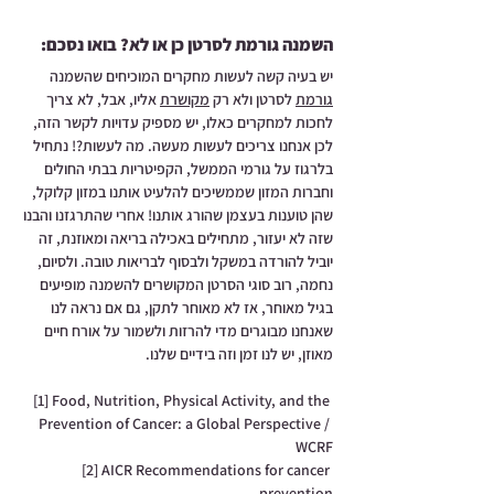
השמנה גורמת לסרטן כן או לא? בואו נסכם:   
יש בעיה קשה לעשות מחקרים המוכיחים שהשמנה 
גורמת
 לסרטן ולא רק 
מקושרת
 אליו, אבל, לא צריך 
לחכות למחקרים כאלו, יש מספיק עדויות לקשר הזה, 
לכן אנחנו צריכים לעשות מעשה. מה לעשות?! נתחיל 
בלרגוז על גורמי הממשל, הקפיטריות בבתי החולים 
וחברות המזון שממשיכים להלעיט אותנו במזון קלוקל, 
שהן טוענות בעצמן שהורג אותנו! אחרי שהתרגזנו והבנו 
שזה לא יעזור, מתחילים באכילה בריאה ומאוזנת, זה 
יוביל להורדה במשקל ולבסוף לבריאות טובה. ולסיום, 
נחמה, רוב סוגי הסרטן המקושרים להשמנה מופיעים 
בגיל מאוחר, אז לא מאוחר לתקן, גם אם נראה לנו 
שאנחנו מבוגרים מדי להרזות ולשמור על אורח חיים 
מאוזן, יש לנו זמן וזה בידיים שלנו.
[1] Food, Nutrition, Physical Activity, and the 
Prevention of Cancer: a Global Perspective / 
WCRF
[2] AICR Recommendations for cancer 
prevention