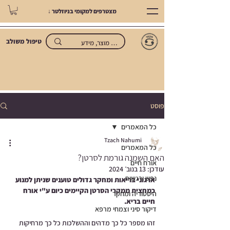
מצטרפים למקומי בניוזלטר ↓
טיפול משולב
פוסט
כל המאמרים
Tzach Nahumi
כל המאמרים
האם השמנה גורמת לסרטן?
אורח חיים
עודכן:
13 בנוב׳ 2024
נפש ורגשות
ארגוני בריאות ומחקר גדולים טוענים שניתן למנוע 
כמחצית ממקרי הסרטן הקיימים כיום ע"י אורח 
היסטוריה ומחקר
חיים בריא.
דיקור סיני וצמחי מרפא
זהו מספר כל כך מדהים וההשלכות כל כך מרחיקות 