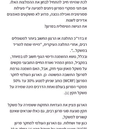
לכת שהייתי חייב להתחיל לבחון את ההמלצות האלו. 
אם חצי ממקרי הסרטן ניתנים למניעה ע"י פעילות 
ספורטיבית ואכילה נכונה, מדוע לא מושקעים מאמצים 
אדירים לשנות 
את הגישה הטיפולית בסרטן? 
זו בדר"כ התלונה או הרצון החשוב ביותר למטופלים 
רבים, אחרי התלונה העיקרית, "הייתי שמח להוריד 
במשקל...". 
ובכלל, נושא ההשמנה ודימוי הגוף חשוב לנו במיוחד, 
במקביל, המזון המהיר ואורח החיים התובעני מקשים 
על משקל מאוזן וגוף חזק, אבל, האם השמנה גורמת 
לסרטן? התשובה הפשוטה- כן. הארגון העולמי לחקר 
הסרטן( (WCRF) כותב שניתן למנוע 30% עד 50%  
ממקרי הסרטן בעולם ואחת הדרכים הינה שמירה על 
משקל תקין 
. 
[1]
הארגון מציין את העדויות החזקות ששמירה על משקל 
תקין מונעת סוגי סרטן רבים, גם כאלו שנראים שאינם 
קשורים למשקל, 
כגון שד ושחלות. גם הארגון העולמי למחקר סרטן 