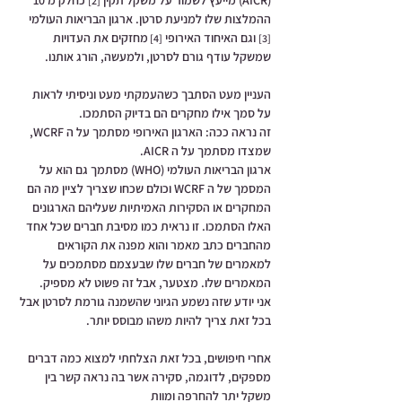
(AICR) מייעץ לשמור על משקל תקין 
 כחלק מ 10 
[2]
ההמלצות שלו למניעת סרטן. ארגון הבריאות העולמי 
 וגם האיחוד האירופי 
מחזקים את העדויות 
[4] 
[3]
שמשקל עודף גורם לסרטן, ולמעשה, הורג אותנו. 
העניין מעט הסתבך כשהעמקתי מעט וניסיתי לראות 
על סמך אילו מחקרים הם בדיוק הסתמכו. 
זה נראה ככה: הארגון האירופי מסתמך על ה WCRF, 
שמצדו מסתמך על ה AICR. 
ארגון הבריאות העולמי (WHO) מסתמך גם הוא על 
המסמך של ה WCRF וכולם שכחו שצריך לציין מה הם 
המחקרים או הסקירות האמיתיות שעליהם הארגונים 
האלו הסתמכו. זו נראית כמו מסיבת חברים שכל אחד 
מהחברים כתב מאמר והוא מפנה את הקוראים 
למאמרים של חברים שלו שבעצמם מסתמכים על 
המאמרים שלו. מצטער, אבל זה פשוט לא מספיק. 
אני יודע שזה נשמע הגיוני שהשמנה גורמת לסרטן אבל 
בכל זאת צריך להיות משהו מבוסס יותר.
אחרי חיפושים, בכל זאת הצלחתי למצוא כמה דברים 
מספקים, לדוגמה, סקירה אשר בה נראה קשר בין 
משקל יתר להחרפה ומוות 