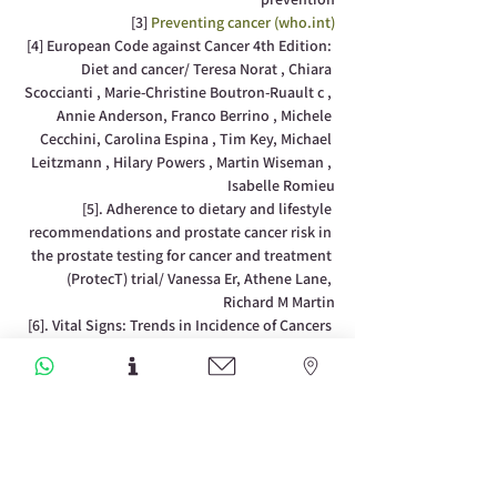
[3] 
Preventing cancer (who.int)
[4] European Code against Cancer 4th Edition: 
Diet and cancer/ Teresa Norat , Chiara 
Scoccianti , Marie-Christine Boutron-Ruault c , 
Annie Anderson, Franco Berrino , Michele 
Cecchini, Carolina Espina , Tim Key, Michael 
Leitzmann , Hilary Powers , Martin Wiseman , 
Isabelle Romieu
[5]. Adherence to dietary and lifestyle 
recommendations and prostate cancer risk in 
the prostate testing for cancer and treatment 
(ProtecT) trial/ Vanessa Er, Athene Lane, 
Richard M Martin
[6]. Vital Signs: Trends in Incidence of Cancers 
Associated with Overweight and Obesity — 
United States, 2005–2014 C. Brooke Steele, 
DO1; Cheryll C. Thomas, MSPH1; S. Jane 
Henley, MSPH1; Greta M. Massetti, PhD1; 
Deborah A. Galuska, PhD2; Tanya Agurs-
Collins, PhD3; Mary Puckett, PhD1; Lisa C. 
Richardson, MD1